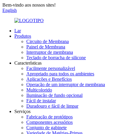
Bem-vindo aos nossos sites!
English
Lar
Produtos
Circuito de Membrana
Painel de Membrana
Interruptor de membrana
Teclado de borracha de silicone
Características
Facilmente personalizável
Apropriado para todos os ambientes
Aplicações e Benefícios
Operação de um interruptor de membrana
Multicolorido
Iluminação de fundo opcional
Fácil de instalar
Duradouro e fácil de limpar
Serviços
Fabricação de protótipos
Componentes acessórios
Conjunto de gabinete
Variedade de Matérias-Primas