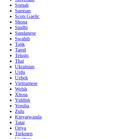
Somali
Samoan
Scots Gaelic
Shona
Sindhi
Sundanese
Swahili
Tajik
Tamil
Telugu
Thai
Ukrainian
Urdu
Uzbek
Vietnamese
Welsh
Xhosa
Yiddish
Yoruba
Zulu
Kinyarwanda
Tatar
Oriya
Turkmen