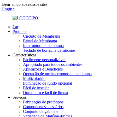
Bem-vindo aos nossos sites!
English
Lar
Produtos
Circuito de Membrana
Painel de Membrana
Interruptor de membrana
Teclado de borracha de silicone
Características
Facilmente personalizável
Apropriado para todos os ambientes
Aplicações e Benefícios
Operação de um interruptor de membrana
Multicolorido
Iluminação de fundo opcional
Fácil de instalar
Duradouro e fácil de limpar
Serviços
Fabricação de protótipos
Componentes acessórios
Conjunto de gabinete
Variedade de Matérias-Primas